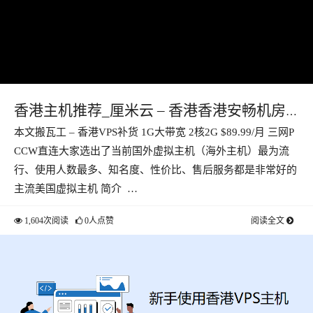
香港主机推荐_厘米云 – 香港香港安畅机房
本文搬瓦工 – 香港VPS补货 1G大带宽 2核2G $89.99/月 三网P
CN2 GIA线路1核1G最低22.95月
CCW直连大家选出了当前国外虚拟主机（海外主机）最为流
行、使用人数最多、知名度、性价比、售后服务都是非常好的
主流美国虚拟主机 简介 …
1,604次阅读
0人点赞
阅读全文