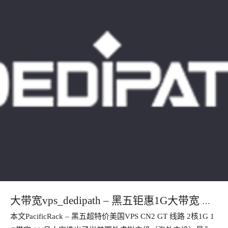
大带宽vps_dedipath – 黑五钜惠1G大带宽 不
本文PacificRack – 黑五超特价美国VPS CN2 GT 线路 2核1G 1
限流量VPS美国服务器 终身五折起