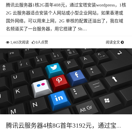
腾讯云服务器1核2G首年408元，通过宝塔安装wordpress，1核
装wordpress
2G 云服务器适合安装个人网站或小型企业网站，如果香港或
国外网络，可以用来上网，2G 单核的配置还溢出了，我在域
名频道买了一台服务器，用它搭建了 Sh…
1,443次阅读
0人点赞
阅读全文
腾讯云服务器4核8G首年3192元，通过宝塔