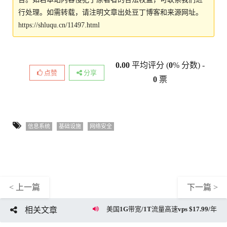
行处理。如需转载，请注明文章出处豆丁博客和来源网址。
https://shluqu.cn/11497.html
0.00
平均评分 (
0
% 分数) -
点赞
分享
0
票
信息系统
基础设施
网络安全
< 上一篇
下一篇 >
美国1G带宽/1T流量高速vps $17.99/年
相关文章