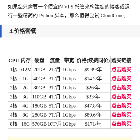
如果您只需要一个便宜的 VPS 托管来构建您的博客或运
行一些精简的 Python 脚本，那么值得尝试 CloudCone。
4.价格套餐
CPU
内存
硬盘
流量
带宽
价格(续费同价)
购买链接
1核
512M
20GB
2T/月
1Gbps
$9.99/年
点击购买
2核
1G
40GB
3T/月
1Gbps
$14.5/年
点击购买
2核
2G
80GB
3T/月
1Gbps
$26/年
点击购买
2核
3G
110GB
4T/月
1Gbps
$33/年
点击购买
4核
4G
180GB
5T/月
1Gbps
$47.8/年
点击购买
4核
8G
280GB
7T/月
1Gbps
$89.6/年
点击购买
8核
16G
570GB
10T/月
1Gbps
$171/年
点击购买