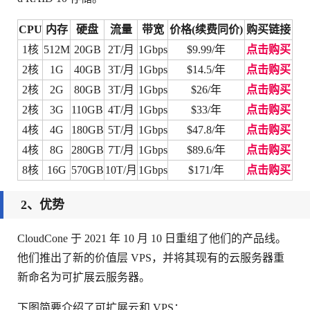
CPU
内存
硬盘
流量
带宽
价格(续费同价)
购买链接
1核
512M
20GB
2T/月
1Gbps
$9.99/年
点击购买
2核
1G
40GB
3T/月
1Gbps
$14.5/年
点击购买
2核
2G
80GB
3T/月
1Gbps
$26/年
点击购买
2核
3G
110GB
4T/月
1Gbps
$33/年
点击购买
4核
4G
180GB
5T/月
1Gbps
$47.8/年
点击购买
4核
8G
280GB
7T/月
1Gbps
$89.6/年
点击购买
8核
16G
570GB
10T/月
1Gbps
$171/年
点击购买
2、优势
CloudCone 于 2021 年 10 月 10 日重组了他们的产品线。
他们推出了新的价值层 VPS，并将其现有的云服务器重
新命名为可扩展云服务器。
下图简要介绍了可扩展云和 VPS：