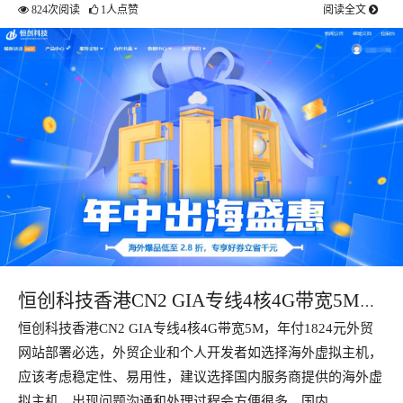
824次阅读
1人点赞
阅读全文
恒创科技香港CN2 GIA专线4核4G带宽5M，
恒创科技香港CN2 GIA专线4核4G带宽5M，年付1824元外贸
年付1824元外贸网站部署必选
网站部署必选，外贸企业和个人开发者如选择海外虚拟主机，
应该考虑稳定性、易用性，建议选择国内服务商提供的海外虚
拟主机，出现问题沟通和处理过程会方便很多，国内…