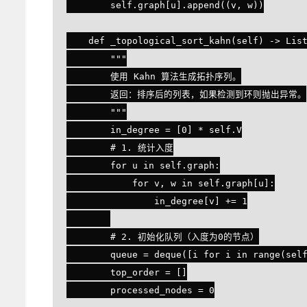
        self.graph[u].append((v, w))

    def _topological_sort_kahn(self) -> List[int]:

        """

        使用 Kahn 算法生成拓扑序列。

        返回：排序后的列表，如果检测到环则抛出异常。

        """

        in_degree = [0] * self.V

        # 1. 统计入度

        for u in self.graph:

            for v, w in self.graph[u]:

                in_degree[v] += 1

        # 2. 初始化队列（入度为0的节点）

        queue = deque([i for i in range(self.V) if in_degree[i] == 0])

        top_order = []

        processed_nodes = 0
