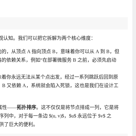
直观认知。我们可以把它拆解为两个核心维度：
从顶点 A 指向顶点 B，意味着你可以从 A 到 B，但
的依赖关系，例如“在部署微服务 B 之前，必须先启动
味着你永远无法从某个点出发，经过一系列跳跃后回到原
B，B 又依赖 A，系统就会陷入死锁，这也是我们在设计工
属性——
拓扑排序
。这不仅仅是将节点排成一列，它是将
于每一条边 $(u, v)$，$u$ 永远位于 $v$ 之
供了巨大的便利。