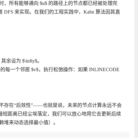
时，所有能够通向 $u$ 的路径上的节点都已经被处理完
者 DFS 来实现。在我们的工程实践中，Kahn 算法因其直
余设为 $\infty$。
 的每一个邻居 $v$，执行松弛操作：如果 INLINECODE
不存在“后效性”——也就是说，未来的节点计算永远不会
$ 的最短距离已经尘埃落定，我们可以放心地用它去更新后续
ra 依赖堆来动态选择最小值）。