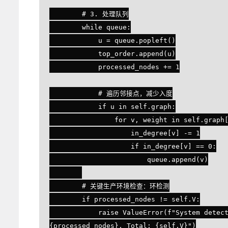
        # 3. 处理队列

        while queue:

            u = queue.popleft()

            top_order.append(u)

            processed_nodes += 1

            # 遍历邻接点，减少入度

            if u in self.graph:

                for v, weight in self.graph[u]:

                    in_degree[v] -= 1

                    if in_degree[v] == 0:

                        queue.append(v)

        # 关键生产环境检查：环检测

        if processed_nodes != self.V:

            raise ValueError(f"System detected a cycle in the dependency graph. Processed: 
{processed_nodes}, Total: {self.V}")
