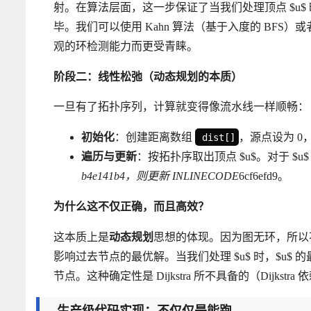
射。在算法层面，这一步保证了当我们处理顶点 $u$ 
毕。我们可以使用 Kahn 算法（基于入度的 BFS）或
观的环检测能力而更受青睐。
阶段二：线性松弛（动态规划的本质）
一旦有了拓扑序列，计算就变得像流水线一样顺畅：
初始化
：创建距离数组
，源点设为 0，其
dist[]
遍历与更新
：按拓扑序取出顶点 $u$。对于 $u$
b4e141b4，则更新 INLINECODE
6cf6efd9。
为什么这不仅正确，而且高效？
这本质上是
动态规划
思想的体现。因为图无环，所以
影响过去节点的最优解。当我们处理 $u$ 时，$u
节点。这种确定性是 Dijkstra 所不具备的（Dijkst
生产级代码实现：不仅仅是能跑