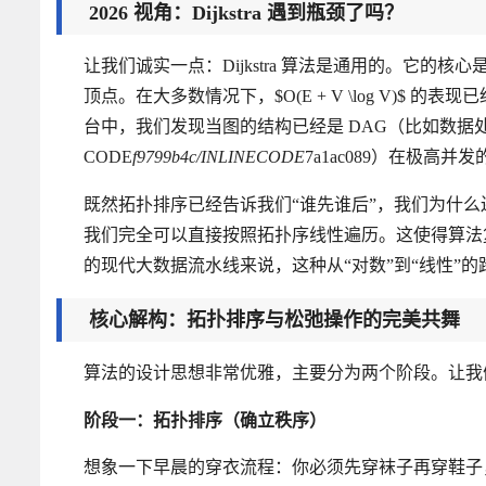
2026 视角：Dijkstra 遇到瓶颈了吗？
让我们诚实一点：Dijkstra 算法是通用的。它
顶点。在大多数情况下，$O(E + V \log V)$
台中，我们发现当图的结构已经是 DAG（比如数据处理的
CODE
f9799b4c/INLINECODE
7a1ac089）在极高并
既然拓扑排序已经告诉我们“谁先谁后”，我们为什
我们完全可以直接按照拓扑序线性遍历。这使得算法复杂度
的现代大数据流水线来说，这种从“对数”到“线性”
核心解构：拓扑排序与松弛操作的完美共舞
算法的设计思想非常优雅，主要分为两个阶段。让我
阶段一：拓扑排序（确立秩序）
想象一下早晨的穿衣流程：你必须先穿袜子再穿鞋子