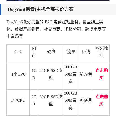
DogYun(狗云)主机全部报价方案
DogYun(狗云)完整的 B2C 电商建站业务，覆盖线上实
体、虚拟产品销售，社交电商，多级分销，跨境电商等
丰富场景
内
购买地
CPU
硬盘
流量
价钱
存
址
500 GB
1G
25GB SSD磁
点击购
1个CPU
50M带
￥
39/月
B
盘
买
宽
800 G
B
2
G
3
0
GB SSD磁
点击购
1
个CPU
50M带
￥49
/月
B
盘
买
宽