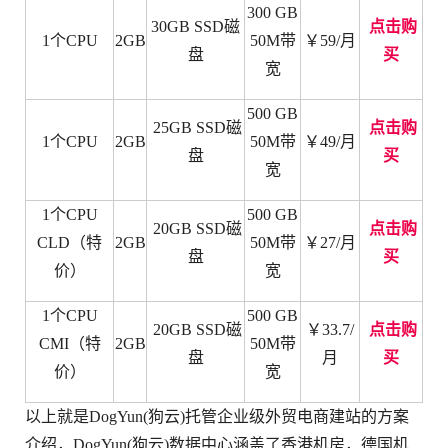
300 G
B
30
GB SSD磁
点击购
1
个CPU
2
GB
50M带
￥59
/月
盘
买
宽
500 GB
25
GB
S
SD磁
点击购
1
个CPU
2
GB
50M带
￥49
/月
盘
买
宽
1
个CPU
500 G
B
20GB SSD磁
点击购
CLD（特
2
G
B
50M带
￥27
/月
盘
买
价）
宽
1
个CPU
500 GB
2
0GB
S
SD磁
￥33.7
/
点击购
CMI（特
2
GB
50M带
盘
月
买
价）
宽
以上就是DogYun(狗云)托管企业级外贸电商建站的方案
介绍，DogYun(狗云)数据中心涵盖了香港机房，德国机