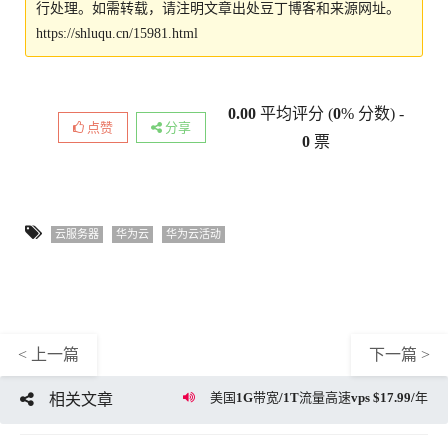
行处理。如需转载，请注明文章出处豆丁博客和来源网址。
https://shluqu.cn/15981.html
0.00
平均评分 (
0
% 分数) -
点赞
分享
0
票
云服务器
华为云
华为云活动
< 上一篇
下一篇 >
美国1G带宽/1T流量高速vps $17.99/年
相关文章