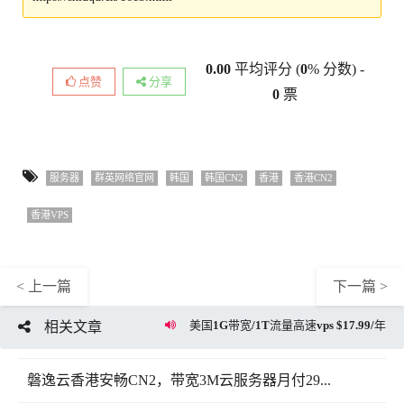
0.00
平均评分 (
0
% 分数) -
点赞
分享
0
票
服务器
群英网络官网
韩国
韩国CN2
香港
香港CN2
香港VPS
< 上一篇
下一篇 >
美国1G带宽/1T流量高速vps $17.99/年
相关文章
磐逸云香港安畅CN2，带宽3M云服务器月付29...