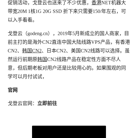
促销活动，戈登云也送来了不少优惠，
香港
NET机器大
带宽20M 1核1G 20G SSD 折下来只需要150/年左右，可
以入手看看。
戈登云（godeng.cn），2019年5月新成立的国人商家，目
前主打的是海外CN2直连中国大陆线路VPS产品，有香港
CN2、
韩国CN2
、日本CN2、美国CN2线路可以选择。虽
然运行前期原
韩国
CN2线路产品在稳定性方面不尽人
意，但后期老板对用户还是比较用心的。如果围观的同
学可以月付试试，
官网
戈登云官网：
立即前往