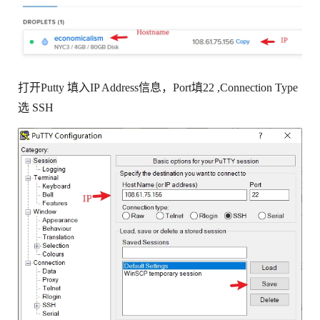
打开Putty 填入IP Address信息，Port填22 ,Connection Type
选 SSH