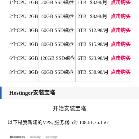
1个CPU
1GB
20GB SSD磁盘
1TB
$3.98/月
点击购买
2
个CPU
2
GB
4
0
GB SSD磁盘
2
T
B
$8
.
98/月
点击购买
3
个CPU
3
GB
6
0
GB SSD磁盘
3
T
B
$12
.
98/月
点击购买
4
个CPU
4
GB
8
0GB
S
SD磁盘
4
T
B
$1
5
.
98/月
点击购买
6
个CPU
6
G
B
1
20GB SSD磁盘
6
T
B
$2
3
.98/月
点击购买
8
个CPU
8
GB
6
0GB
S
SD磁盘
8
T
B
$38
.
98/月
点击购买
Hostinger安装宝塔
开始安装宝塔
以下是我新建的VPS, 服务器ip为 108.61.75.156：