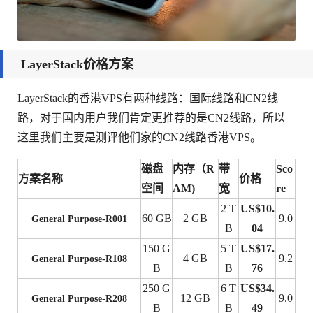
LayerStack价格方案
LayerStack的香港VPS有两种线路：国际线路和CN2线
路，对于国内用户我们肯定更推荐的是CN2线路，所以
这里我们主要是测评他们家的CN2线路香港VPS。
磁盘
内存（R
带
Sco
方案名称
价格
空间
AM)
宽
re
2 T
US$10.
60 GB
2 GB
9.0
General Purpose-R001
B
04
150 G
5 T
US$17.
4 GB
9.2
General Purpose-R108
B
B
76
250 G
6 T
US$34.
12 GB
9.0
General Purpose-R208
B
B
49