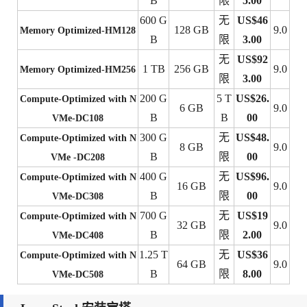
B
限
5.00
600 G
无
US$46
128 GB
9.0
Memory Optimized-HM128
B
限
3.00
无
US$92
1 TB
256 GB
9.0
Memory Optimized-HM256
限
3.00
200 G
5 T
US$26.
Compute-Optimized with N
6 GB
9.0
B
B
00
VMe-DC108
300 G
无
US$48.
Compute-Optimized with N
8 GB
9.0
B
限
00
VMe -DC208
400 G
无
US$96.
Compute-Optimized with N
16 GB
9.0
B
限
00
VMe-DC308
700 G
无
US$19
Compute-Optimized with N
32 GB
9.0
B
限
2.00
VMe-DC408
1.25 T
无
US$36
Compute-Optimized with N
64 GB
9.0
B
限
8.00
VMe-DC508