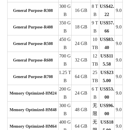
300 G
8 T
US$42.
16 GB
9.0
General Purpose-R308
B
B
22
350 G
9 T
US$57.
18 GB
9.0
General Purpose-R408
B
B
66
450 G
10
US$83.
24 GB
9.0
General Purpose-R508
B
TB
40
700 G
12
US$11
32 GB
9.0
General Purpose-R608
B
TB
5.58
1.25 T
25
US$23
64 GB
9.0
General Purpose-R708
B
TB
5.00
200 G
6 T
US$53.
24 GB
9.0
Memory Optimized-HM24
B
B
00
300 G
无
US$96.
48 GB
9.0
Memory Optimized-HM48
B
限
00
400 G
无
US$18
64 GB
9.0
Memory Optimized-HM64