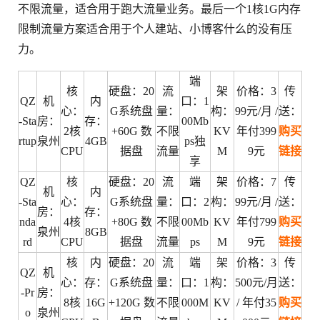
不限流量，适合用于跑大流量业务。最后一个1核1G内存
限制流量方案适合用于个人建站、小博客什么的没有压
力。
端
核
硬盘：20
流
架
价格：3
传
QZ
机
内
口：1
心：
G系统盘
量：
构：
99元/月 /
送：
-Sta
房：
存：
00Mb
2核
+60G 数
不限
KV
年付399
购买
rtup
泉州
4GB
ps独
CPU
据盘
流量
M
9元
链接
享
QZ
核
硬盘：20
流
端
架
价格：7
传
机
内
-Sta
心：
G系统盘
量：
口：2
构：
99元/月 /
送：
房：
存：
nda
4核
+80G 数
不限
00Mb
KV
年付799
购买
泉州
8GB
rd
CPU
据盘
流量
ps
M
9元
链接
核
内
硬盘：20
流
端
架
价格：3
传
QZ
机
心：
存：
G系统盘
量：
口：1
构：
500元/月
送：
-Pr
房：
8核
16G
+120G 数
不限
000M
KV
/ 年付35
购买
o
泉州