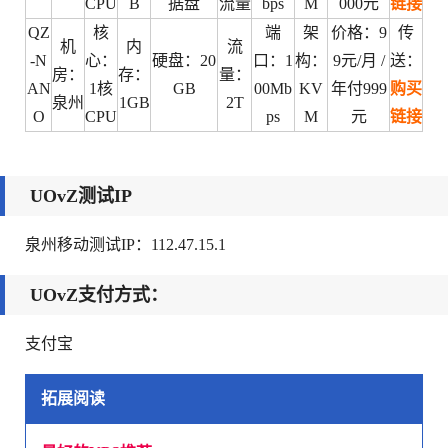
CPU
B
据盘
流量
bps
M
000元
链接
QZ
核
端
架
价格：9
传
机
内
流
-N
心：
硬盘：20
口：1
构：
9元/月 /
送：
房：
存：
量：
AN
1核
GB
00Mb
KV
年付999
购买
泉州
1GB
2T
O
CPU
ps
M
元
链接
UOvZ测试IP
泉州移动测试IP：112.47.15.1
UOvZ支付方式：
支付宝
拓展阅读