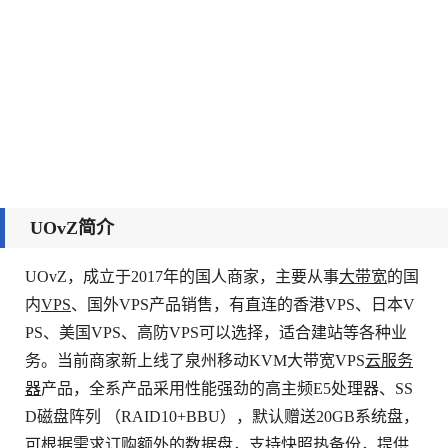
UOvZ简介
UOvZ，成立于2017年的国人商家，主要从事
大带宽
的国
内
VPS
、国外VPS产品销售，有直连的香港VPS、日本V
PS、美国VPS、高防VPS可以选择，适合建站等各种业
务。当前商家新上线了泉州移动KVM大带宽VPS
云服务
器
产品，全系产品采用性能强劲的高主频E5处理器、SS
D磁盘阵列 （RAID10+BBU），默认赠送20GB系统盘，
可根据需求订购额外的数据盘，支持快照热备份，提供