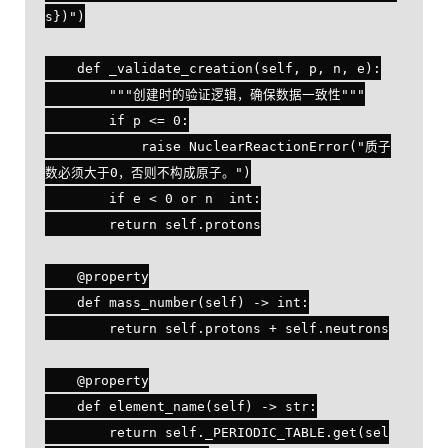
s})")

    def _validate_creation(self, p, n, e):

        """创建时的验证逻辑，确保数据一致性"""

        if p <= 0:

            raise NuclearReactionError("质子
数必须大于0，否则不构成原子。")

        if e < 0 or n  int:

        return self.protons

    @property

    def mass_number(self) -> int:

        return self.protons + self.neutrons

    @property

    def element_name(self) -> str:

        return self._PERIODIC_TABLE.get(sel