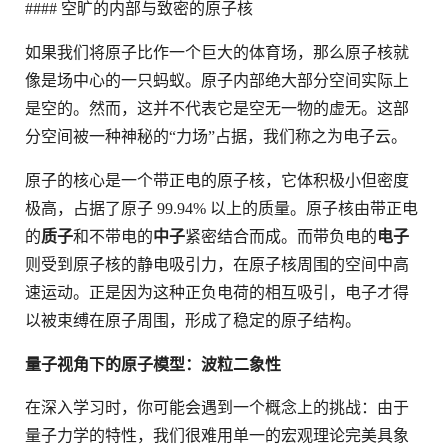
#### 空旷的内部与致密的原子核
如果我们将原子比作一个巨大的体育场，那么原子核就
像是场中心的一只蚂蚁。原子内部绝大部分空间实际上
是空的。然而，这并不代表它是空无一物的虚无。这部
分空间被一种神秘的“力场”占据，我们称之为电子云。
原子的核心是一个带正电的原子核，它体积极小但密度
极高，占据了原子 99.94% 以上的质量。原子核由带正电
的
质子
和不带电的
中子
紧密结合而成。而带负电的
电子
则受到原子核的静电吸引力，在原子核周围的空间中高
速运动。正是因为这种正负电荷的相互吸引，电子才得
以被束缚在原子周围，形成了稳定的原子结构。
量子视角下的原子模型：波粒二象性
在深入学习时，你可能会遇到一个概念上的挑战：由于
量子力学的特性，我们很难用单一的宏观理论完美具象