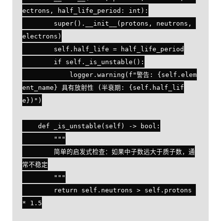
ectrons, half_life_period: int):

        super().__init__(protons, neutrons, 
electrons)

        self.half_life = half_life_period

        if self._is_unstable():

            logger.warning(f"警告: {self.elem
ent_name} 具有放射性 (半衰期: {self.half_lif
e})")

    def _is_unstable(self) -> bool:

        """

        简单的启发式检查：如果中子数远大于质子数，通
常不稳定

        """

        return self.neutrons > self.protons 
* 1.5
