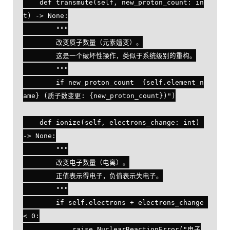
    def transmute(self, new_proton_count: in
t) -> None:

        """

        改变质子数量（元素嬗变）。

        这是一个破坏性操作，类似于系统级别的重构。

        """

        if new_proton_count  {self.element_n
ame} (质子数变更: {new_proton_count})")

    def ionize(self, electrons_change: int) 
-> None:

        """

        改变电子数量（电离）。

        正值表示得电子，负值表示失电子。

        """

        if self.electrons + electrons_change 
< 0:

            raise NuclearReactionError("电子