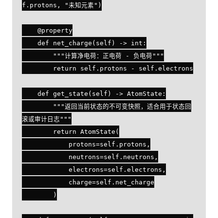
f.protons, "未知元素")

    @property

    def net_charge(self) -> int:

        """计算净电荷：正电荷 - 负电荷"""

        return self.protons - self.electrons

    def get_state(self) -> AtomState:

        """返回当前状态的不可变快照，适合用于状态回
滚或审计日志"""

        return AtomState(

            protons=self.protons,

            neutrons=self.neutrons,

            electrons=self.electrons,

            charge=self.net_charge

        )
