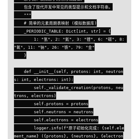
    包含了现代开发中常见的类型提示和文档字符串。

    """

    # 简单的元素周期表映射 (模拟数据库)

    _PERIODIC_TABLE: Dict[int, str] = {

        1: "氢", 2: "氦", 3: "锂", 6: "碳", 8: 
"氧", 11: "钠", 26: "铁", 79: "金"

    }

    def __init__(self, protons: int, neutron
s: int, electrons: int):

        self._validate_creation(protons, neu
trons, electrons)

        self.protons = protons

        self.neutrons = neutrons

        self.electrons = electrons

        logger.info(f"原子初始化完成: {self.ele
ment_name} ({protons}, {neutrons}, {electron