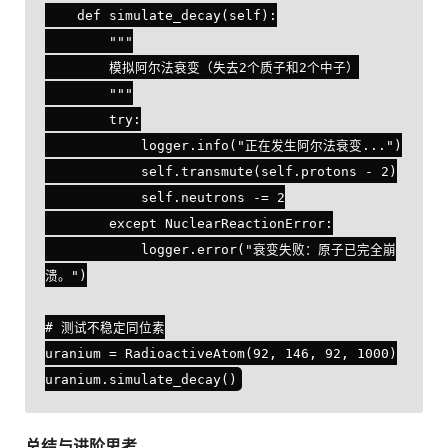
    def simulate_decay(self):

        """

        模拟阿尔法衰变（失去2个质子和2个中子）

        """

        try:

            logger.info("正在发生阿尔法衰变...")

            self.transmute(self.protons - 2)

            self.neutrons -= 2

        except NuclearReactionError:

            logger.error("衰变失败：原子已完全崩
溃。")

# 测试不稳定同位素

uranium = RadioactiveAtom(92, 146, 92, 1000)

总结与进阶思考