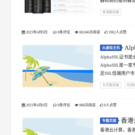
器和高防服务器业
香港服务器
2025年4月9日
0条评论
68,046次阅读
1962人点赞
Al
云虚拟主机
AlphaSSL证书
AlphaSSL是一
足SSL低端用户
东京服务器
伦敦
纽约服务器
美国
2025年4月6日
0条评论
968次阅读
0人点赞
香港
专题页面
香港云计算，香