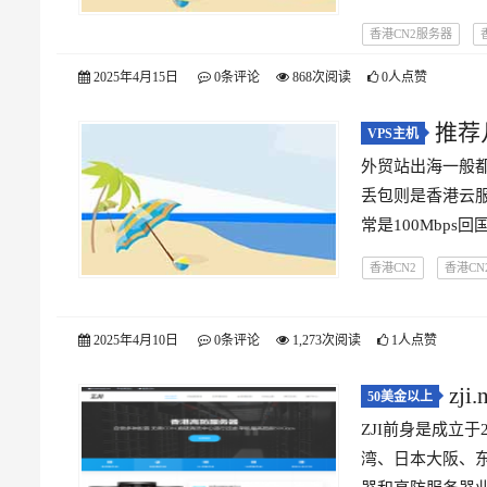
香港CN2服务器
2025年4月15日
0条评论
868次阅读
0人点赞
推荐
VPS主机
外贸站出海一般都
面相国内建
丢包则是香港云服
常是100Mbp
香港CN2
香港CN2
2025年4月10日
0条评论
1,273次阅读
1人点赞
zji.
50美金以上
ZJI前身是成立于
湾、日本大阪、