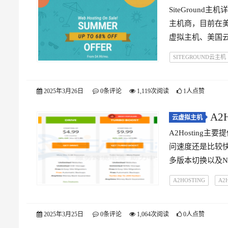
SiteGround
主机商，目前在
虚拟主机、美国云服务
SITEGROUND云主机
伦敦服务器
大陆
美国服务器
莫斯
2025年3月26日
0条评论
1,119次阅读
1人点赞
A2
云虚拟主机
A2Hosting
问速度还是比较快的
多版本切换以及N
A2HOSTING
A2
A2HOSTING服务器
硅谷服务器
纽约
2025年3月25日
0条评论
1,064次阅读
0人点赞