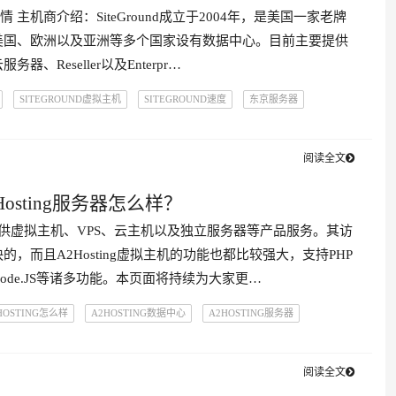
主机详情 主机商介绍：SiteGround成立于2004年，是美国一家老牌
美国、欧洲以及亚洲等多个国家设有数据中心。目前主要提供
器、Reseller以及Enterpr…
SITEGROUND虚拟主机
SITEGROUND速度
东京服务器
主机
新加坡服务器
法兰克福服务器
硅谷服务器
纽约服务器
科服务器
迈阿密服务器
香港服务器
阅读全文
Hosting服务器怎么样？
主要提供虚拟主机、VPS、云主机以及独立服务器等产品服务。其访
，而且A2Hosting虚拟主机的功能也都比较强大，支持PHP
ode.JS等诸多功能。本页面将持续为大家更…
HOSTING怎么样
A2HOSTING数据中心
A2HOSTING服务器
评测
A2HOSTING购买教程
A2托管
法兰克福服务器
服务器
美国服务器
莫斯科服务器
迈阿密服务器
香港服务器
阅读全文