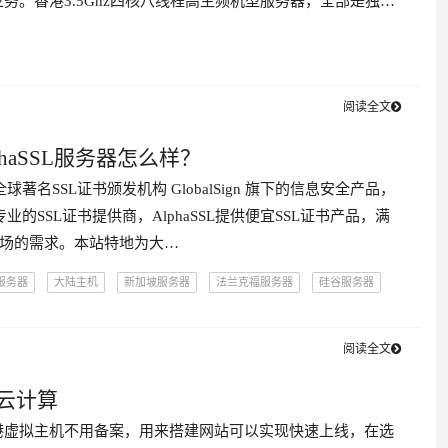
务。香港3.5Ghz四核八线程高主频机型服务器，全部是独…
阅读全文
phaSSL服务器怎么样？
是全球著名SSL证书颁发机构 GlobalSign 旗下的信息安全产品，
家专业的SSL证书提供商，AlphaSSL提供便宜SSL证书产品，满
市场的需求。本站特地为大…
服务器
大陆主机
新加坡服务器
法兰克福服务器
硅谷服务器
服务器
莫斯科服务器
迈阿密服务器
香港服务器
阅读全文
云计算
港虚拟主机不用备案，用来搭建网站可以实现快速上线，在选