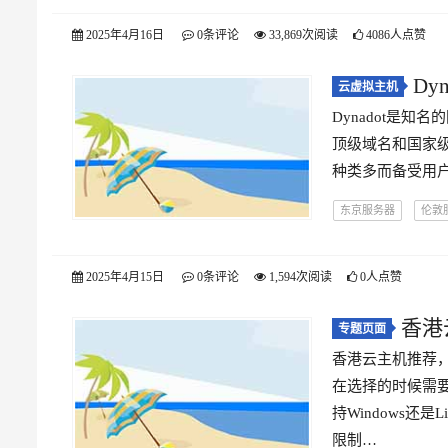
2025年4月16日
0条评论
33,869次阅读
4086人点赞
Dy
云虚拟主机
Dynadot是
顶级域名和国家级
种类多而备受用户关
东京服务器
伦敦
纽约服务器
美国
2025年4月15日
0条评论
1,594次阅读
0人点赞
香港
专题页面
香港云主机推荐
在选择的时候需
持Windows还
限制…