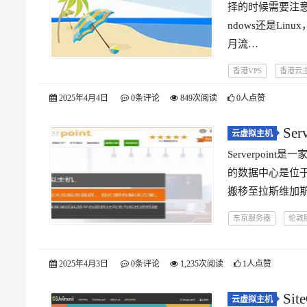
择的时候需要注
ndows还是L
月流…
香港VPS
香港云
2025年4月4日
0条评论
849次阅读
0人点赞
Se
云虚拟主机
Serverpoint
的数据中心是位于
搬移至拉斯维加
东京服务器
伦敦
纽约服务器
美国
2025年4月3日
0条评论
1,235次阅读
1人点赞
Si
云虚拟主机