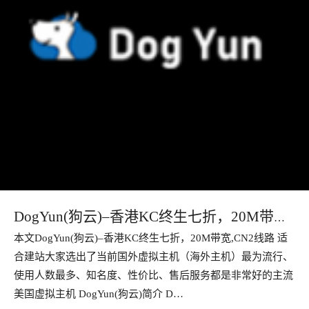
DogYun(狗云)–香港KC终生七折，20M带
本文DogYun(狗云)–香港KC终生七折，20M带宽,CN2线路 适
宽,CN2线路 适合建站
合建站大家选出了当前国外虚拟主机（海外主机）最为流行、
使用人数最多、知名度、性价比、售后服务都是非常好的主流
美国虚拟主机 DogYun(狗云)简介 D…