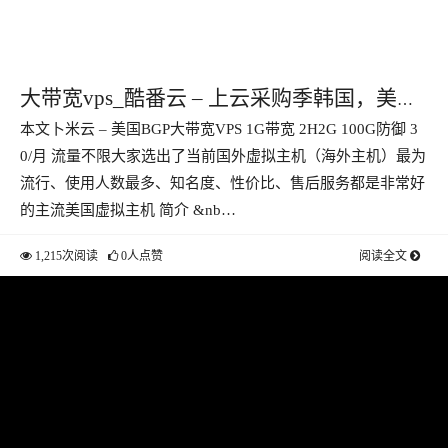
大带宽vps_酷番云 – 上云采购季韩国，美
本文卜米云 – 美国BGP大带宽VPS 1G带宽 2H2G 100G防御 3
国，台湾VPS 1核1G1M 年付138 国内20M高
0/月 流量不限大家选出了当前国外虚拟主机（海外主机）最为
防大带宽222月付
流行、使用人数最多、知名度、性价比、售后服务都是非常好
的主流美国虚拟主机 简介 &nb…
1,215次阅读
0人点赞
阅读全文