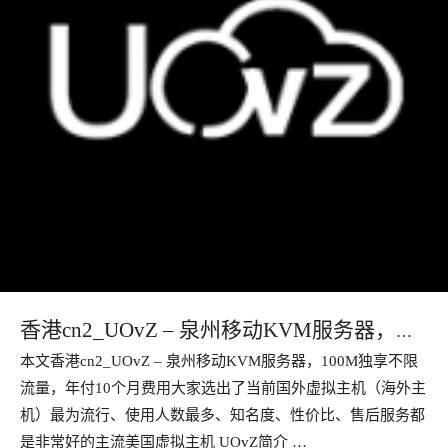
香港cn2_UOvZ – 泉州移动KVM服务器，
本文香港cn2_UOvZ – 泉州移动KVM服务器，100M独享不限
100M独享不限流量，年付10个月费用
流量，年付10个月费用大家选出了当前国外虚拟主机（海外主
机）最为流行、使用人数最多、知名度、性价比、售后服务都
是非常好的主流美国虚拟主机 UOvZ简介 …