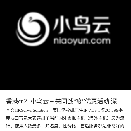
香港cn2_小鸟云 – 共同战“疫”优惠活动 深圳
本文HKServerSolution – 美国洛杉矶原生IP VDS 1核2G 599季
BGP 1核1G1M 免费180天
度 G口带宽大家选出了当前国外虚拟主机（海外主机）最为流
行、使用人数最多、知名度、性价比、售后服务都是非常好的