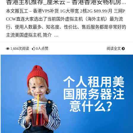
香港主机推荐_厘米云 – 香港香港安畅机房
本文搬瓦工 – 香港VPS补货 1G大带宽 2核2G $89.99/月 三网P
CN2 GIA线路1核1G最低22.95月
CCW直连大家选出了当前国外虚拟主机（海外主机）最为流
行、使用人数最多、知名度、性价比、售后服务都是非常好的
主流美国虚拟主机 简介 …
1,604次阅读
0人点赞
阅读全文