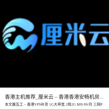
香港主机推荐_厘米云 – 香港香港安畅机房
本文搬瓦工 – 香港VPS补货 1G大带宽 2核2G $89.99/月 三网P
CN2 GIA线路1核1G最低22.95月