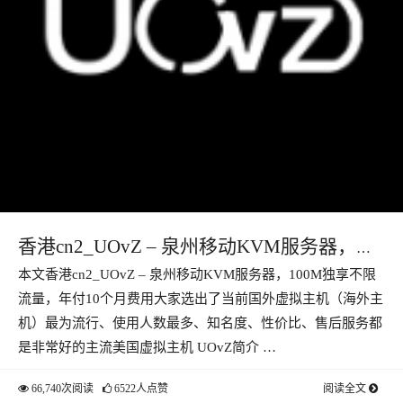
香港cn2_UOvZ – 泉州移动KVM服务器，
本文香港cn2_UOvZ – 泉州移动KVM服务器，100M独享不限
100M独享不限流量，年付10个月费用
流量，年付10个月费用大家选出了当前国外虚拟主机（海外主
机）最为流行、使用人数最多、知名度、性价比、售后服务都
是非常好的主流美国虚拟主机 UOvZ简介 …
66,740次阅读
6522人点赞
阅读全文