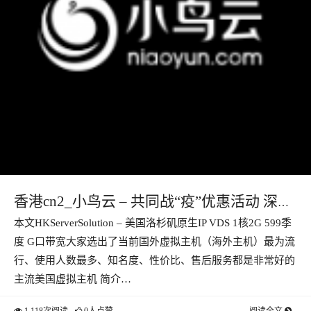
香港cn2_小鸟云 – 共同战“疫”优惠活动 深圳
本文HKServerSolution – 美国洛杉矶原生IP VDS 1核2G 599季
BGP 1核1G1M 免费180天
度 G口带宽大家选出了当前国外虚拟主机（海外主机）最为流
行、使用人数最多、知名度、性价比、售后服务都是非常好的
主流美国虚拟主机 简介…