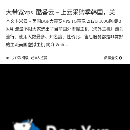
大带宽vps_酷番云 – 上云采购季韩国，美
本文卜米云 – 美国BGP大带宽VPS 1G带宽 2H2G 100G防御 3
国，台湾VPS 1核1G1M 年付138 国内20M高
0/月 流量不限大家选出了当前国外虚拟主机（海外主机）最为
防大带宽222月付
流行、使用人数最多、知名度、性价比、售后服务都是非常好
的主流美国虚拟主机 简介 &nb…
1,217次阅读
0人点赞
阅读全文