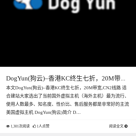
DogYun(狗云)–香港KC终生七折，20M带
本文DogYun(狗云)–香港KC终生七折，20M带宽,CN2线路 适
宽,CN2线路 适合建站
合建站大家选出了当前国外虚拟主机（海外主机）最为流行、
使用人数最多、知名度、性价比、售后服务都是非常好的主流
美国虚拟主机 DogYun(狗云)简介 D…
1,301次阅读
1人点赞
阅读全文