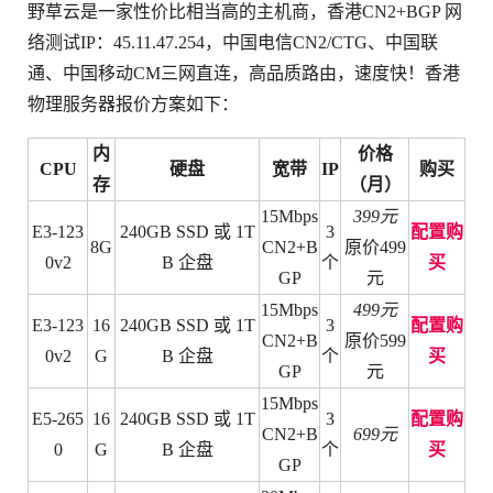
野草云是一家性价比相当高的主机商，香港CN2+BGP 网
络测试IP：45.11.47.254，中国电信CN2/CTG、中国联
通、中国移动CM三网直连，高品质路由，速度快！香港
物理服务器报价方案如下：
内
价格
CPU
硬盘
宽带
IP
购买
存
（月）
15Mbps
399元
E3-123
240GB SSD 或 1T
3
配置购
8G
CN2+B
原价499
0v2
B 企盘
个
买
GP
元
15Mbps
499元
E3-123
16
240GB SSD 或 1T
3
配置购
CN2+B
原价599
0v2
G
B 企盘
个
买
GP
元
15Mbps
E5-265
16
240GB SSD 或 1T
3
配置购
CN2+B
699元
0
G
B 企盘
个
买
GP