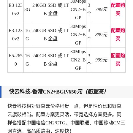
30Mbps
E3-123
240GB SSD 或 1T
3
配置购
8G
CN2+B
799元
0v2
B 企盘
个
买
GP
30Mbps
E3-123
16
240GB SSD 或 1T
3
配置购
CN2+B
899元
0v2
G
B 企盘
个
买
GP
30Mbps
E5-265
16
240GB SSD 或 1T
3
配置购
CN2+B
999元
0
G
B 企盘
个
买
GP
快云科技-
香港CN2+BGP/650
元（配置高）
快云科技相对野草云价格稍贵一点，但是性价比和野草
云旗鼓相当。配置方案更灵活，带宽选择方案更多。同
样也搭配中国电信CN2/CTG、中国联通、中国移动CM三
网直连，高品质路由，速度快！