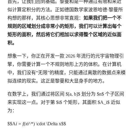
首先，让我们回到基础。黎曼和是一种通过有限和来近
似计算定积分的方法。正如德国数学家波恩哈德·黎曼所
构想的那样，其核心思想非常直观：
如果我们把一个不
规则的区域划分成非常小的矩形，我们可以计算出每个
矩形的面积，然后将它们相加以求得整个区域的近似面
积。
想象一下，你正在开发一款 2026 年流行的元宇宙物理引
擎，你需要计算一个不规则地形上方的体积。在计算机
中，我们没有“无限”的精度，只能通过离散的数据点来模
拟连续的现实。这正是黎曼和大显身手的地方。
在数学上，我们通过将区间 $[a, b]$ 划分为 $n$ 个子区间
来实现这一点。对于第 $i$ 个矩形，其面积 $A_i$ 近似
为：
$$A
i = f(x
i^*) \cdot \Delta x$$