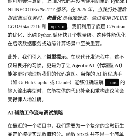
你可能会注意到，上面的代码并没有使用简单的 Python I
NLINECODE
ed9e2117 循环。在 2026 年，当我们处理数
据密集型任务时，
向量化
是标准做法。通过使用 INLINE
CODE
04ad721b 和
，我们利用了底层 C/Fortran
np.sum
的优化，比纯 Python 循环快几个数量级。这种性能优化
在后端数据服务或边缘计算场景中至关重要。
此外，我们引入了
类型提示
。在现代开发流程中，这不
仅是良好的习惯，更是为了让
Agentic AI（代理型 AI）
能够更好地理解我们的代码意图。当你的 AI 编程助手
（如 GitHub Copilot 或 Claude）能够准确理解
的
func
输入输出类型时，它能提供的代码补全和重构建议就会
变得惊人地准确。
AI 辅助工作流与调试策略
在最近的一个项目中，我们需要为一个复杂的金融衍生
品定价模型实现数值积分。函数 $f(x)$ 并不是一个简单