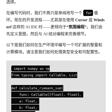
选择。
在编写代码时，我们不再只是单纯地写一个
循
for
环。现在的开发流程——尤其是在使用
Cursor
或
Winds
urf
这样的 AI IDE 时——更倾向于
“氛围编程”
。我们会
先定义意图，然后与 AI 结对编程来完善细节。
以下是我们如何在生产环境中编写一个可扩展的黎曼和
计算模块。请注意我们如何处理类型安全和可配置性。
import numpy as np

from typing import Callable, List

def calculate_riemann_sum(

    func: Callable[[float], float], 

    a: float, 

    b: float, 
