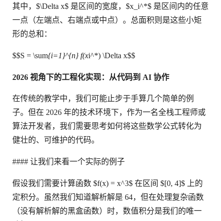
其中，$\Delta x$ 是区间的宽度，$x_i^*$ 是区间内的任意
一点（左端点、右端点或中点）。总面积则是这些小矩
形的总和：
$$S = \sum
{i=1}^{n} f(x
i^*) \Delta x$$
2026 视角下的工程化实现：从代码到 AI 协作
在传统的教学中，我们可能止步于手算几个简单的例
子。但在 2026 年的技术环境下，作为一名全栈工程师或
算法开发者，我们需要思考如何将这些数学公式转化为
健壮的、可维护的代码。
#### 让我们来看一个实际的例子
假设我们需要计算函数 $f(x) = x^3$ 在区间 $[0, 4]$ 上的
定积分。虽然我们知道解析解是 64，但在处理复杂函数
（没有解析解的黑盒函数）时，数值积分是我们的唯一