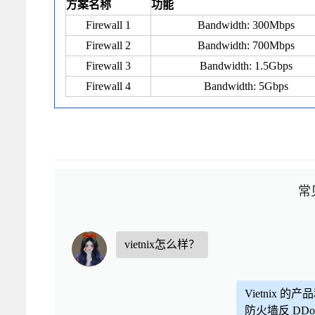
方案名称
功能
Firewall 1
Bandwidth: 300Mbps
Firewall 2
Bandwidth: 700Mbps
Firewall 3
Bandwidth: 1.5Gbps
Firewall 4
Bandwidth: 5Gbps
常
vietnix怎么样？
Vietnix
防火墙反 DD