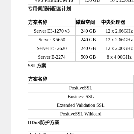
VPS PREMIUM 16
150 GB
16 x 2.50G
专用伺服器配套计划
方案名称
磁盘空间
中央处理器
Server E3-1270 v3
240 GB
12 x 2.66GHz
Server X5650
240 GB
12 x 2.66GHz
Server E5-2620
240 GB
12 x 2.00GHz
Server E-2274
500 GB
8 x 4.00GHz
SSL方案
方案名称
PositiveSSL
Business SSL
Extended Validation SSL
PositiveSSL Wildcard
DDoS防护方案