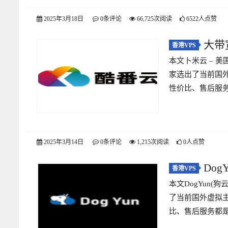
2025年3月18日
0条评论
66,725次阅读
6522人点赞
大带
香港VPS
本文卜米云 – 美国
湾VPS 1核
家选出了当前国
性价比、售后服务
2025年3月14日
0条评论
1,215次阅读
0人点赞
Dog
香港VPS
本文DogYun(
线路 适合建
了当前国外虚拟
比、售后服务都是非