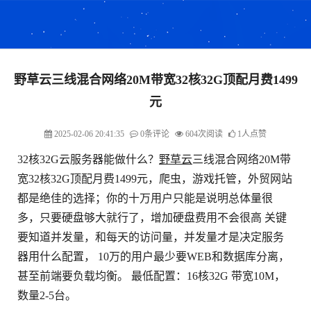
野草云三线混合网络20M带宽32核32G顶配月费1499
元
2025-02-06 20:41:35
0条评论
604次阅读
1人点赞
32核32G云服务器能做什么？
野草云
三线混合网络20M带
宽32核32G顶配月费1499元，爬虫，游戏托管，外贸网站
都是绝佳的选择；你的十万用户只能是说明总体量很
多，只要硬盘够大就行了，增加硬盘费用不会很高 关键
要知道并发量，和每天的访问量，并发量才是决定服务
器用什么配置， 10万的用户最少要WEB和数据库分离，
甚至前端要负载均衡。 最低配置：16核32G 带宽10M，
数量2-5台。