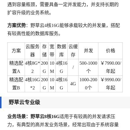
遇到容量瓶颈，需要具备一定并发能力，并支持长期的
扩容升级的业务系统。
方案优势
：野草云4核16G能够承载较大的并发量，搭配
有较高性能的数据库服务。
云服务
存
宽
数据
云缓
方案
并发
价格
器
储
带
库
存
精选配
4核8G*
200
10
4核16
500-1000
￥7990.00/
/
置A
2
G
M
G
个
年起
精选配
4核16G
200
10
4核16
1000-200
￥9990.00/
4G
置B
*2
G
M
G
0个
年起
野草云专业级
业务场景：野草云8核16G
适用于有较高的并发请求压
力，有典型的高并发业务场景，经常出现由于系统容量