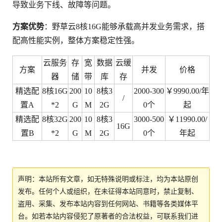
导致业务下线、故障等问题。
方案优势
：野草云8核16G能够承载高并发业务需求，搭
配高性能实例，整体方案稳定性强。
云服务
存
宽
数据
云缓
方案
并发
价格
器
储
带
库
存
精选配
8核16G
200
10
8核3
2000-300
￥9990.00/年
/
置A
*2
G
M
2G
0个
起
精选配
8核32G
200
10
8核3
3000-500
￥11990.00/
16G
置B
*2
G
M
2G
0个
年起
声明：本站所有文章，如无特殊说明或标注，均为本站原创
发布。任何个人或组织，在未征得本站同意时，禁止复制、
盗用、采集、发布本站内容到任何网站、书籍等各类媒体平
台。如若本站内容侵犯了原著者的合法权益，可联系我们进