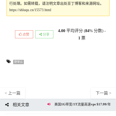
行处理。如需转载，请注明文章出处豆丁博客和来源网址。
https://shluqu.cn/15573.html
4.00
平均评分 (
84
% 分数) -
点赞
分享
1
票
野草云
< 上一篇
下一篇 >
美国1G带宽/1T流量高速vps $17.99/年
相关文章