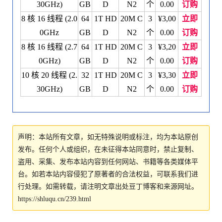
30GHz)
GB
D
N2
个
0.00
订购
8 核 16 线程 (2.0
64
1T HD
20M C
3
¥3,00
立即
0GHz
GB
D
N2
个
0.00
订购
8 核 16 线程 (2.7
64
1T HD
20M C
3
¥3,20
立即
0GHz)
GB
D
N2
个
0.00
订购
10 核 20 线程 (2.
32
1T HD
20M C
3
¥3,30
立即
30GHz)
GB
D
N2
个
0.00
订购
声明：本站所有文章，如无特殊说明或标注，均为本站原创
发布。任何个人或组织，在未征得本站同意时，禁止复制、
盗用、采集、发布本站内容到任何网站、书籍等各类媒体平
台。如若本站内容侵犯了原著者的合法权益，可联系我们进
行处理。如需转载，请注明文章出处豆丁博客和来源网址。
https://shluqu.cn/239.html